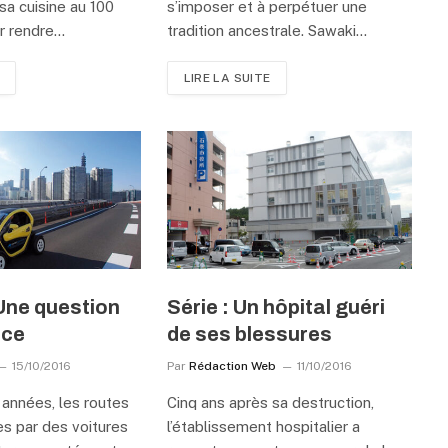
sa cuisine au 100
s’imposer et à perpétuer une
r rendre…
tradition ancestrale. Sawaki…
LIRE LA SUITE
Une question
Série : Un hôpital guéri
nce
de ses blessures
15/10/2016
Par
Rédaction Web
11/10/2016
années, les routes
Cinq ans après sa destruction,
s par des voitures
l’établissement hospitalier a