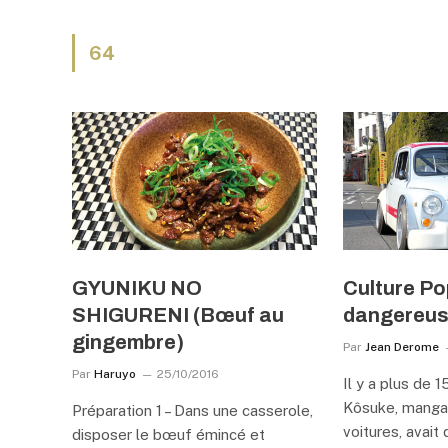
64
GYUNIKU NO
Culture Po
SHIGURENI (Bœuf au
dangereu
gingembre)
Par
Jean Derome
Par
Haruyo
25/10/2016
Il y a plus de 1
Kôsuke, manga
Préparation 1 – Dans une casserole,
voitures, avait
disposer le bœuf émincé et