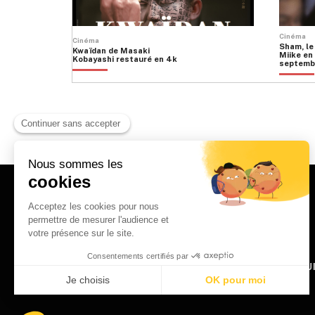
Cinéma
Cinéma
Sham, le
Kwaïdan de Masaki
Miike en 
Kobayashi restauré en 4k
septemb
HOME
QU