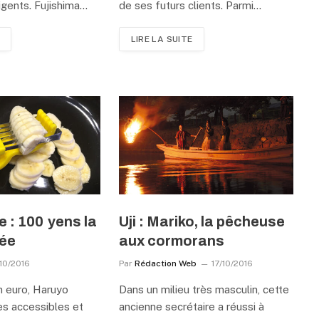
ligents. Fujishima…
de ses futurs clients. Parmi…
LIRE LA SUITE
 : 100 yens la
Uji : Mariko, la pêcheuse
dée
aux cormorans
10/2016
Par
Rédaction Web
17/10/2016
n euro, Haruyo
Dans un milieu très masculin, cette
es accessibles et
ancienne secrétaire a réussi à