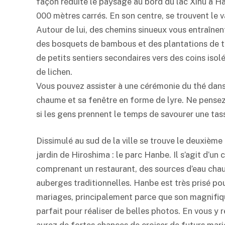
façon réduite le paysage au bord du lac Xihu à 
000 mètres carrés. En son centre, se trouvent le 
Autour de lui, des chemins sinueux vous entraînent
des bosquets de bambous et des plantations de thé
de petits sentiers secondaires vers des coins isol
de lichen.
Vous pouvez assister à une cérémonie du thé dans 
chaume et sa fenêtre en forme de lyre. Ne pensez-
si les gens prennent le temps de savourer une tas
Dissimulé au sud de la ville se trouve le deuxième
jardin de Hiroshima : le parc Hanbe. Il s’agit d’un
comprenant un restaurant, des sources d’eau cha
auberges traditionnelles. Hanbe est très prisé pou
mariages, principalement parce que son magnifiqu
parfait pour réaliser de belles photos. En vous y 