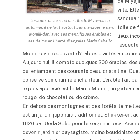
de Miyaji
ville. Ell
sanctuair
Lorsque l’on se rend sur l’île de Miyajima en
toile de 
automne, il ne faut surtout pas manquer le parc
Momiji-dani avec ses magnifiques érables et
lieux inc
ses daims en liberté. ©Angeles Marin Cabello
respecte. 
Momiji-dani recouvert d’érables plantés au cours 
Aujourd’hui, il compte quelques 200 érables, des
qui enjambent des courants d’eau cristalline. Quel
conserve son charme enchanteur. L’érable fait par
le plus apprécié est le Manju Momiji, un gâteau en
rouge, de chocolat ou de crème.
En dehors des montagnes et des forêts, le meille
est un jardin japonais traditionnel. Shukkei-en, a
1620 par Ueda Sôko pour le seigneur local Asano 
devenir jardinier paysagiste, moine bouddhiste et