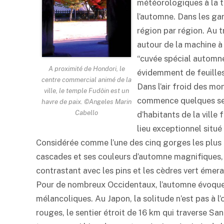
météorologiques à la té
l’automne. Dans les gar
région par région. Au t
autour de la machine à
“cuvée spécial automn
A proximité de Hondori, le
évidemment de feuilles
centre commercial animé de la
Dans l’air froid des m
ville, le temple Fudôin est un
commence quelques sem
havre de paix. ©Angeles Marin
Cabello
d’habitants de la ville
lieu exceptionnel situé
Considérée comme l’une des cinq gorges les plus 
cascades et ses couleurs d’automne magnifiques, 
contrastant avec les pins et les cèdres vert émer
Pour de nombreux Occidentaux, l’automne évoque
mélancoliques. Au Japon, la solitude n’est pas à l’
rouges, le sentier étroit de 16 km qui traverse Sa