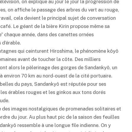
lévision, on explique au jour le jour la progression de
es, on affiche le passage des arbres du vert au rouge,
ravail, cela devient le principal sujet de conversation
 café. Le géant de la bière Kirin propose même sa
e” chaque année, dans des canettes ornées
 d’érable.
ontagnes qui ceinturent Hiroshima, le phénomène kôyô
aines avant de toucher la côte. Des milliers
 font alors le pèlerinage des gorges de Sandankyô, un
 à environ 70 km au nord-ouest de la cité portuaire.
belles du pays, Sandankyô est réputée pour ses
les érables rouges et les ginkos aux tons dorés
aude.
 des images nostalgiques de promenades solitaires et
ordre du jour. Au plus haut pic de la saison des feuilles
ndankyô ressemble à une longue file indienne. On y