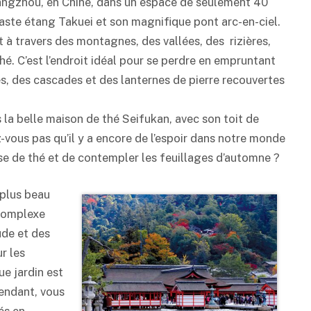
Hangzhou, en Chine, dans un espace de seulement 40
vaste étang Takuei et son magnifique pont arc-en-ciel.
 à travers des montagnes, des vallées, des rizières,
. C’est l’endroit idéal pour se perdre en empruntant
és, des cascades et des lanternes de pierre recouvertes
la belle maison de thé Seifukan, avec son toit de
vous pas qu’il y a encore de l’espoir dans notre monde
se de thé et de contempler les feuillages d’automne ?
 plus beau
 complexe
ude et des
r les
e jardin est
rendant, vous