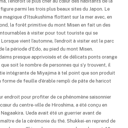
ma, l’endroit le plus cher au cœur des habitants de la
e figure parmi les trois plus beaux sites du Japon. Le
e magique d’Itsukushima flottant sur la mer avec, en
fond, la forêt primitive du mont Misen en fait un des
ontournables à visiter pour tout touriste qui se
Lorsque vient l’automne, l’endroit à visiter est le parc
de la période d’Edo, au pied du mont Misen.
 daims presque apprivoisés et de délicats ponts orange
 que soit le nombre de personnes qui s’y trouvent, il
tie intégrante de Miyajima à tel point que son produit
 forme de feuille d’érable rempli de pâte de haricot
ur endroit pour profiter de ce phénomène saisonnier
u cœur du centre-ville de Hiroshima, a été conçu en
Nagaakira. Ueda avait été un guerrier avant de
 maître de la cérémonie du thé. Shukkei-en reprend de