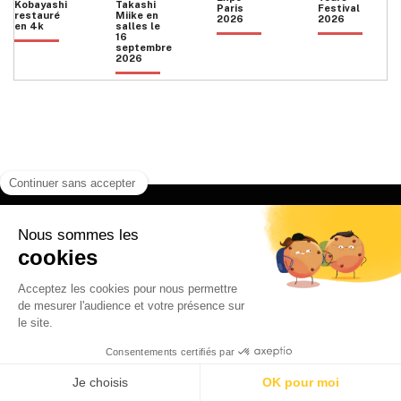
Kobayashi
Takashi
Paris
Festival
restauré
Miike en
2026
2026
en 4k
salles le
16
septembre
2026
Facebook
Instagram
HOME
QUI SOMMES NOUS
CONTACT
POLITIQUE DE CONFIDENTIALITÉ
日本語
© 2026 Ilyfunet communication