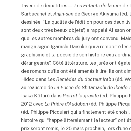
faveur de deux titres —
Les Enfants de la mer
de I
Sarbacane) et
Anjin-san
de George Akiyama (éd. Le
dessinée. “La qualité de l’édition pour ces deux l
sont deux très beaux objets”, a rappelé Alisson or
que les autres membres du jury ont convenu. Mais 
manga signé Igarashi Daisuke qui a remporté les 
graphisme et la poésie de son histoire extraordina
dérangeante”. Côté littérature, les jurés ont égal
des romans qu’ils ont été amenés à lire. Ils ont ai
Hideo dans
Les Remèdes du docteur Irabu
(éd. Wo
au réalisme de
La Fusée de Shitamachi de Ikeido 
Isaka Kôtarô dans
Pierrot la gravité
(éd. Philippe 
2012 avec
La Prière d’Audubon
(éd. Philippe Picqu
(éd. Philippe Picquier) qui a finalement été choisi.
histoire qui “happe littéralement le lecteur” ont 
prix seront remis, le 25 mars prochain, lors d’une 