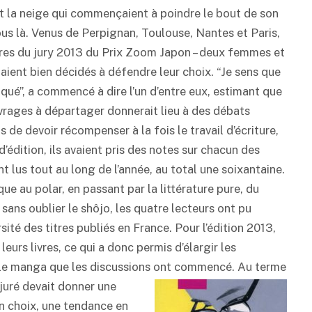
et la neige qui commençaient à poindre le bout de son
tous là. Venus de Perpignan, Toulouse, Nantes et Paris,
es du jury 2013 du Prix Zoom Japon – deux femmes et
aient bien décidés à défendre leur choix. “Je sens que
qué”, a commencé à dire l’un d’entre eux, estimant que
uvrages à départager donnerait lieu à des débats
s de devoir récompenser à la fois le travail d’écriture,
d’édition, ils avaient pris des notes sur chacun des
ent lus tout au long de l’année, au total une soixantaine.
ue au polar, en passant par la littérature pure, du
sans oublier le shôjo, les quatre lecteurs ont pu
rsité des titres publiés en France. Pour l’édition 2013,
urs livres, ce qui a donc permis d’élargir les
r le manga que les discussions ont commencé.
Au terme
juré devait donner une
son choix, une tendance en