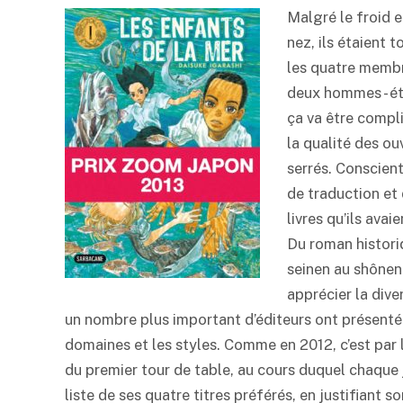
Malgré le froid 
nez, ils étaient 
les quatre membr
deux hommes - ét
ça va être compli
la qualité des o
serrés. Conscient
de traduction et 
livres qu’ils avai
Du roman historiq
seinen au shônen 
apprécier la dive
un nombre plus important d’éditeurs ont présenté le
domaines et les styles. Comme en 2012, c’est pa
du premier tour de table, au cours duquel chaque 
liste de ses quatre titres préférés, en justifiant 