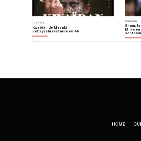
Cinéma
Cinéma
Sham, le
Kwaïdan de Masaki
Miike en 
Kobayashi restauré en 4k
septemb
HOME
QU