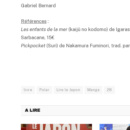
Gabriel Bernard
Références
:
Les enfants de la mer
(kaijû no kodomo) de Igaras
Sarbacane, 15€
Pickpocket
(Suri) de Nakamura Fuminori, trad. par
livre
Polar
Lire le Japon
Manga
28
A LIRE