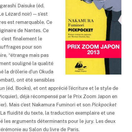
garashi Daisuke (éd.
 Lézard noir) — s’est
ivres est remarquable. Ce
iginaire de Nantes. Ce
c’est finalement le
suffrages pour son
ire, “étrange mais pas
ement souligné la qualité
mé la drôlerie d’un Okuda
mbat), ont été sensibles
Jun
(éd. Books), et ont apprécié l’écriture et le style de
Picquier), déjà récompensé par le Prix Zoom Japon en
ier). Mais c’est Nakamura Fuminori et son
Pickpocket
 La fluidité du texte, la traduction exemplaire et une
été les arguments déterminants pour le jury. Les deux
cérémonie au Salon du livre de Paris.