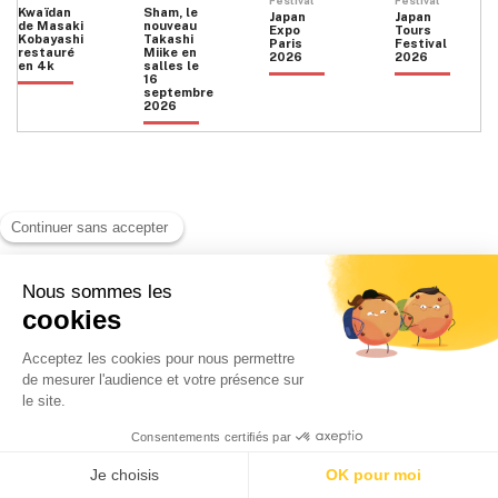
Festival
Festival
Kwaïdan
Sham, le
Japan
Japan
de Masaki
nouveau
Expo
Tours
Kobayashi
Takashi
Paris
Festival
restauré
Miike en
2026
2026
en 4k
salles le
16
septembre
2026
Facebook
Instagram
HOME
QUI SOMMES NOUS
CONTACT
POLITIQUE DE CONFIDENTIALITÉ
日本語