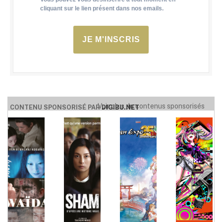
cliquant sur le lien présent dans nos emails.
JE M'INSCRIS
Voir plus de contenus sponsorisés
CONTENU SPONSORISÉ PAR
DIGIBU.NET