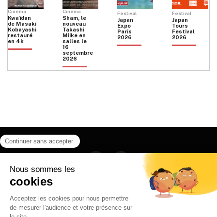
Cinéma
Cinéma
Festival
Festival
Kwaïdan
Sham, le
Japan
Japan
de Masaki
nouveau
Expo
Tours
Kobayashi
Takashi
Paris
Festival
restauré
Miike en
2026
2026
en 4k
salles le
16
septembre
2026
Facebook
Instagram
HOME
QUI SOMMES NOUS
CONTACT
POLITIQUE DE CONFIDENTIALITÉ
日本語