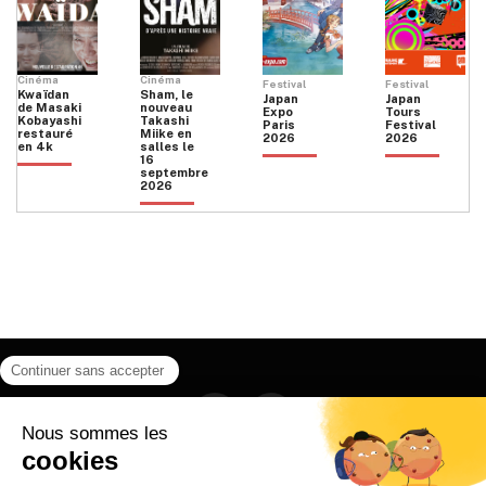
Cinéma
Cinéma
Festival
Festival
Kwaïdan
Sham, le
Japan
Japan
de Masaki
nouveau
Expo
Tours
Kobayashi
Takashi
Paris
Festival
restauré
Miike en
2026
2026
en 4k
salles le
16
septembre
2026
Facebook
Instagram
HOME
QUI SOMMES NOUS
CONTACT