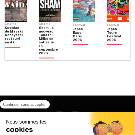
Cinéma
Cinéma
Festival
Festival
Kwaïdan
Sham, le
Japan
Japan
de Masaki
nouveau
Expo
Tours
Kobayashi
Takashi
Paris
Festival
restauré
Miike en
2026
2026
en 4k
salles le
16
septembre
2026
Facebook
Instagram