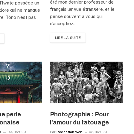
été mon dernier professeur de
 d’Iwate possède un
français langue étrangère, et je
lklore qui ne manque
pense souvent à vous qui
re. Tôno n’est pas
n’acceptiez…
LIRE LA SUITE
e perle
Photographie : Pour
ponaise
l’amour du tatouage
b
03/11/2020
Par
Rédaction Web
02/11/2020