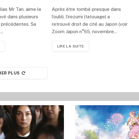
lias Mr Tan, aime le
Après être tombé presque dans
ouvé dans plusieurs
l’oubli, l’irezumi (tatouage) a
 précédentes. Sa
retrouvé droit de cité au Japon (voir
c…
Zoom Japon n°65, novembre…
LIRE LA SUITE
HER PLUS