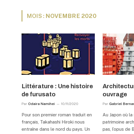
MOIS :
NOVEMBRE 2020
Littérature : Une histoire
Architectur
de furusato
ouvrage
Par
Odaira Namihei
10/11/2020
Par
Gabriel Berna
Pour son premier roman traduit en
Au Japon où la
français, Takahashi Hiroki nous
patrimoine arch
entraîne dans le nord du pays. Un
pas, l’opus de 