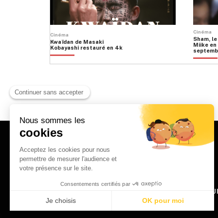
Cinéma
Cinéma
Sham, le
Kwaïdan de Masaki
Miike en 
Kobayashi restauré en 4k
septemb
HOME
QU