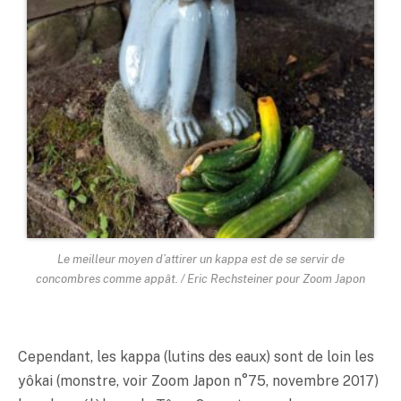
Le meilleur moyen d’attirer un kappa est de se servir de
concombres comme appât. / Eric Rechsteiner pour Zoom Japon
Cependant, les kappa (lutins des eaux) sont de loin les
yôkai (monstre, voir Zoom Japon n°75, novembre 2017)