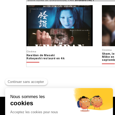
Cinéma
Cinéma
Sham, le
Kwaïdan de Masaki
Miike en 
Kobayashi restauré en 4k
septemb