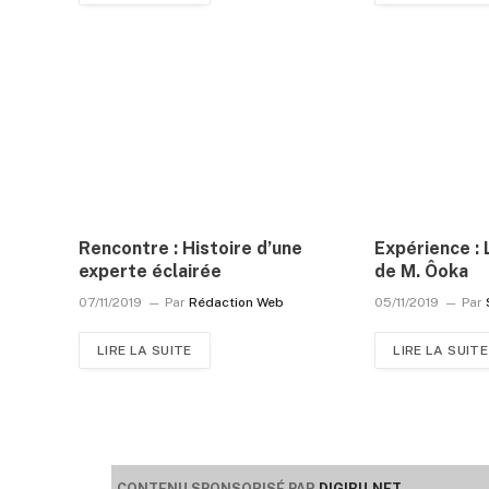
Rencontre : Histoire d’une
Expérience : 
experte éclairée
de M. Ôoka
07/11/2019
Par
Rédaction Web
05/11/2019
Par
LIRE LA SUITE
LIRE LA SUITE
CONTENU SPONSORISÉ PAR
DIGIBU.NET