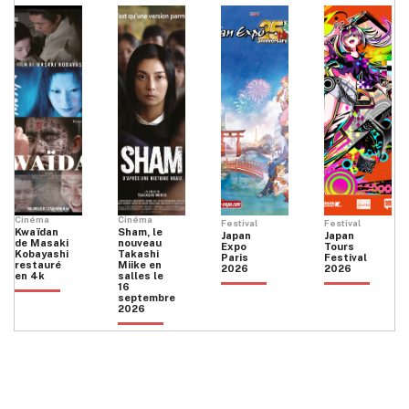
Cinéma
Cinéma
Festival
Festival
Kwaïdan
Sham, le
Japan
Japan
de Masaki
nouveau
Expo
Tours
Kobayashi
Takashi
Paris
Festival
restauré
Miike en
2026
2026
en 4k
salles le
16
septembre
2026