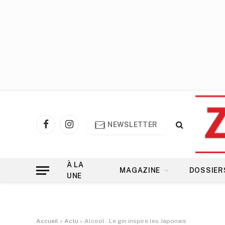
NEWSLETTER
Facebook
Instagram
À LA
MAGAZINE
DOSSIER
UNE
Accueil
»
Actu
»
Alcool : Le gin inspire les Japonais