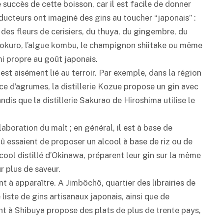
 succès de cette boisson, car il est facile de donner
ducteurs ont imaginé des gins au toucher “japonais” :
des fleurs de cerisiers, du thuya, du gingembre, du
 gyokuro, l’algue kombu, le champignon shiitake ou même
i
propre au goût japonais.
est aisément lié au terroir. Par exemple, dans la région
 d’agrumes, la distillerie Kozue propose un gin avec
dis que la distillerie Sakurao de Hiroshima utilise le
aboration du malt ; en général, il est à base de
hû
essaient de proposer un alcool à base de riz ou de
alcool distillé d’Okinawa, préparent leur gin sur la même
r plus de saveur.
à apparaître. A Jimbôchô, quartier des librairies de
iste de gins artisanaux japonais, ainsi que de
nt à Shibuya propose des plats de plus de trente pays,