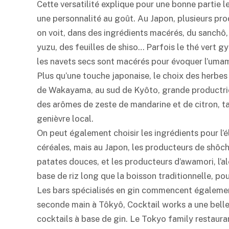
Cette versatilité explique pour une bonne partie le
une personnalité au goût. Au Japon, plusieurs pro
on voit, dans des ingrédients macérés, du sanchô, 
yuzu
, des feuilles de shiso… Parfois le thé vert
les navets secs sont macérés pour évoquer l’
umam
Plus qu’une touche japonaise, le choix des herbes 
de Wakayama, au sud de Kyôto, grande productrice
des arômes de zeste de mandarine et de citron, tan
genièvre local.
On peut également choisir les ingrédients pour l’él
céréales, mais au Japon, les producteurs de
shôc
patates douces, et les producteurs d’
awamori
, l’
base de riz long que la boisson traditionnelle, pou
Les bars spécialisés en gin commencent également 
seconde main à Tôkyô, Cocktail works a une belle l
cocktails à base de gin. Le Tokyo family restaura