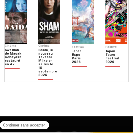
Cinéma
Cinéma
Festival
Festival
Kwaïdan
Sham, le
Japan
Japan
de Masaki
nouveau
Expo
Tours
Kobayashi
Takashi
Paris
Festival
restauré
Miike en
2026
2026
en 4k
salles le
16
septembre
2026