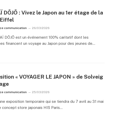
 DŌJŌ : Vivez le Japon au 1er étage de la
Eiffel
ice communication
26/03/2026
AÏ DŌJŌ est un événement 100% caritatif dont les
es financent un voyage au Japon pour des jeunes de…
sition « VOYAGER LE JAPON » de Solveig
age
ice communication
25/03/2026
une exposition temporaire qui se tiendra du 7 avril au 31 mai
e concept store japonais HIS Paris…