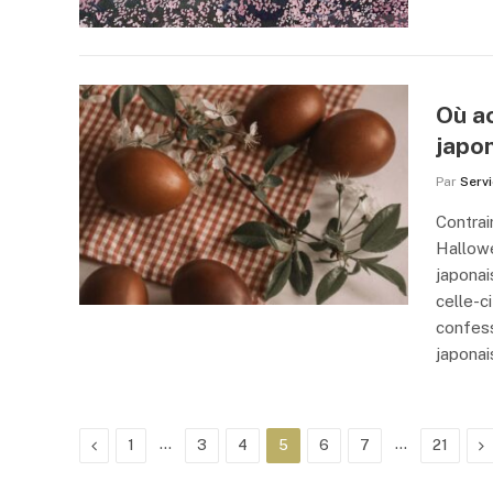
Où ac
japo
Par
Serv
Contrai
Hallowe
japonai
celle-c
confess
japonai
Précédent
…
…
Su
1
3
4
5
6
7
21