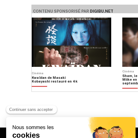
CONTENU SPONSORISÉ PAR
DIGIBU.NET
Cinéma
Cinéma
Sham, le
Kwaïdan de Masaki
Miike en 
Kobayashi restauré en 4k
septemb