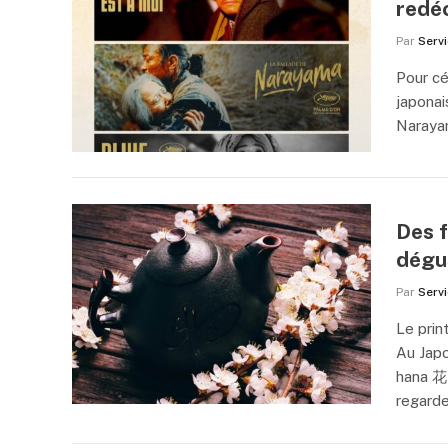
redéc
Par
Serv
Pour cé
japonai
Naraya
Des f
dégus
Par
Serv
Le prin
Au Japo
hana 花 
regarde