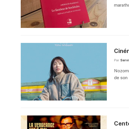
maratho
Ciném
Par
Serv
Nozomi,
de son 
Cente