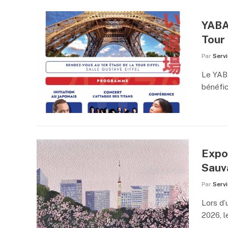
YABAÏ
Tour 
Par
Serv
Le YAB
bénéfic
Expo
Sauv
Par
Serv
Lors d’
2026, l