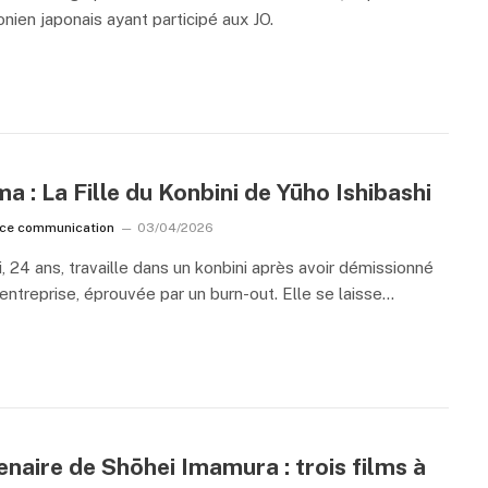
nien japonais ayant participé aux JO.
a : La Fille du Konbini de Yūho Ishibashi
ice communication
03/04/2026
 24 ans, travaille dans un konbini après avoir démissionné
entreprise, éprouvée par un burn-out. Elle se laisse…
naire de Shōhei Imamura : trois films à