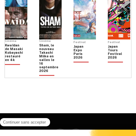
Cinéma
Cinéma
Festival
Festival
Kwaïdan
Sham, le
Japan
Japan
de Masaki
nouveau
Expo
Tours
Kobayashi
Takashi
Paris
Festival
restauré
Miike en
2026
2026
en 4k
salles le
16
septembre
2026