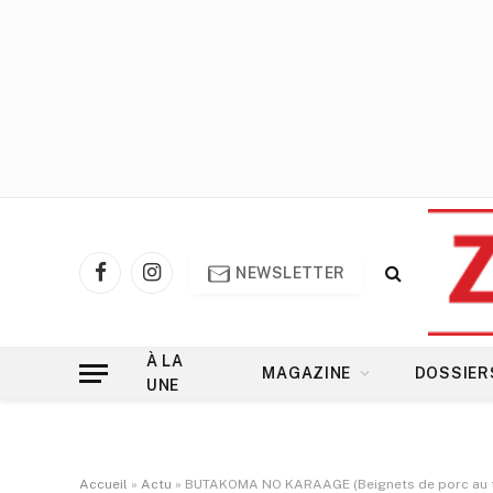
NEWSLETTER
Facebook
Instagram
À LA
MAGAZINE
DOSSIER
UNE
Accueil
»
Actu
»
BUTAKOMA NO KARAAGE (Beignets de porc au 