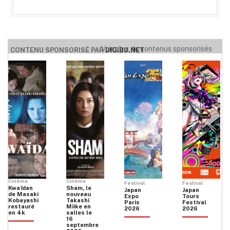
Voir plus de contenus sponsorisés
CONTENU SPONSORISÉ PAR
DIGIBU.NET
Cinéma
Cinéma
Festival
Festival
Kwaïdan
Sham, le
Japan
Japan
de Masaki
nouveau
Expo
Tours
Kobayashi
Takashi
Paris
Festival
restauré
Miike en
2026
2026
en 4k
salles le
16
septembre