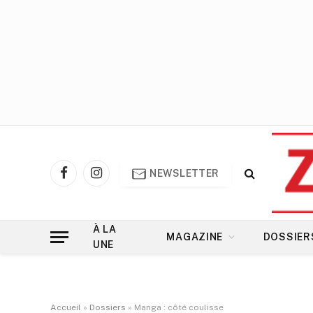
NEWSLETTER
Facebook
Instagram
À LA
MAGAZINE
DOSSIER
UNE
Accueil
»
Dossiers
»
Manga : côté coulisse