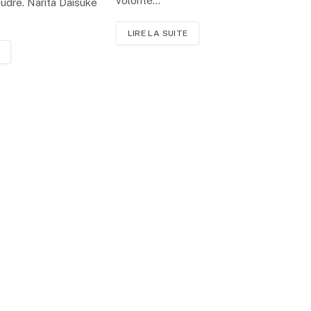
volonté…
oudre. Narita Daisuke
LIRE LA SUITE