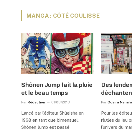
MANGA : CÔTÉ COULISSE
Shônen Jump fait la pluie
Des lendem
et le beau temps
déchanten
Par
Rédaction
01/03/2013
Par
Odaira Namihe
Lancé par l’éditeur Shûeisha en
Pour les éditeu
1968 en tant que bimensuel,
règles du jeu 
Shônen Jump est passé
l’univers du ma