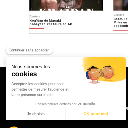
Cinéma
Cinéma
Sham, le
Kwaïdan de Masaki
Miike en 
Kobayashi restauré en 4k
septemb
HOME
QU