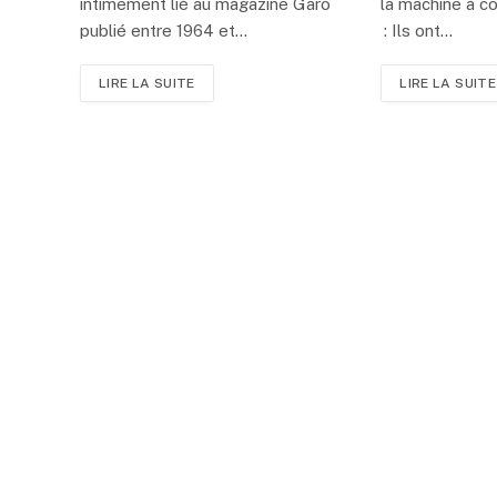
intimement lié au magazine Garo
la machine à c
publié entre 1964 et…
: Ils ont…
LIRE LA SUITE
LIRE LA SUITE