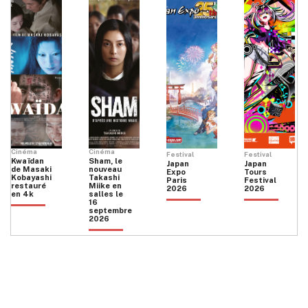
Cinéma
Cinéma
Festival
Festival
Kwaïdan
Sham, le
Japan
Japan
de Masaki
nouveau
Expo
Tours
Kobayashi
Takashi
Paris
Festival
restauré
Miike en
2026
2026
en 4k
salles le
16
septembre
2026