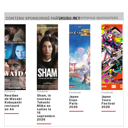
Voir plus de contenus sponsorisés
CONTENU SPONSORISÉ PAR
DIGIBU.NET
Cinéma
Cinéma
Festival
Festival
Kwaïdan
Sham, le
Japan
Japan
de Masaki
nouveau
Expo
Tours
Kobayashi
Takashi
Paris
Festival
restauré
Miike en
2026
2026
en 4k
salles le
16
septembre
2026