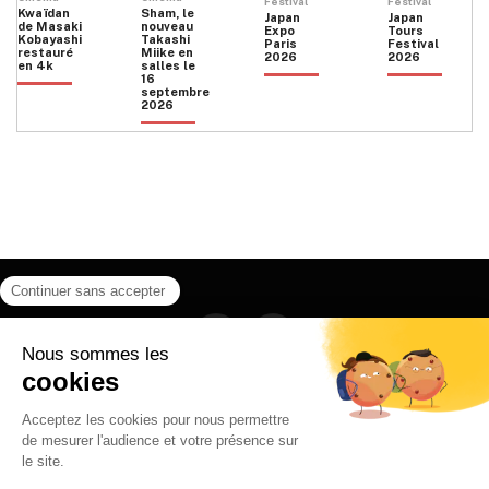
Festival
Festival
Kwaïdan
Sham, le
Japan
Japan
de Masaki
nouveau
Expo
Tours
Kobayashi
Takashi
Paris
Festival
restauré
Miike en
2026
2026
en 4k
salles le
16
septembre
2026
Facebook
Instagram
HOME
QUI SOMMES NOUS
CONTACT
POLITIQUE DE CONFIDENTIALITÉ
日本語