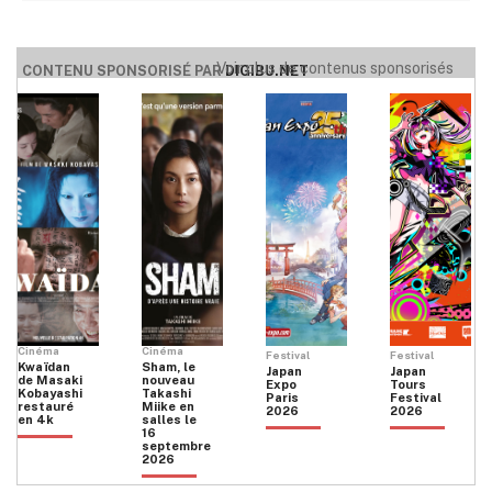
Voir plus de contenus sponsorisés
CONTENU SPONSORISÉ PAR
DIGIBU.NET
Cinéma
Cinéma
Festival
Festival
Kwaïdan
Sham, le
Japan
Japan
de Masaki
nouveau
Expo
Tours
Kobayashi
Takashi
Paris
Festival
restauré
Miike en
2026
2026
en 4k
salles le
16
septembre
2026