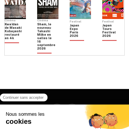
Cinéma
Cinéma
Festival
Festival
Kwaïdan
Sham, le
Japan
Japan
de Masaki
nouveau
Expo
Tours
Kobayashi
Takashi
Paris
Festival
restauré
Miike en
2026
2026
en 4k
salles le
16
septembre
2026
Facebook
Instagram
HOME
QUI SOMMES NOUS
CONTACT