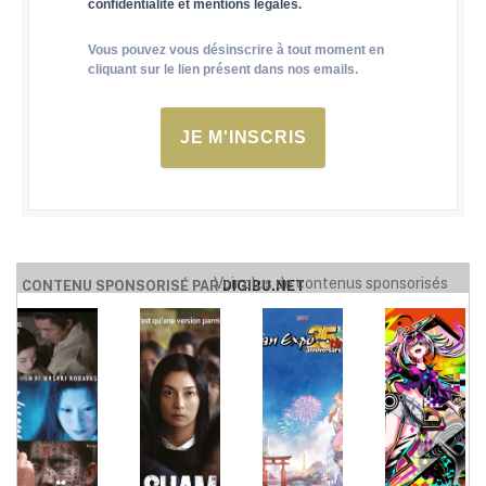
confidentialité et mentions légales.
Vous pouvez vous désinscrire à tout moment en
cliquant sur le lien présent dans nos emails.
JE M'INSCRIS
Voir plus de contenus sponsorisés
CONTENU SPONSORISÉ PAR
DIGIBU.NET