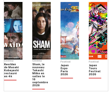
Cinéma
Cinéma
Festival
Festival
Kwaïdan
Sham, le
Japan
Japan
de Masaki
nouveau
Expo
Tours
Kobayashi
Takashi
Paris
Festival
restauré
Miike en
2026
2026
en 4k
salles le
16
septembre
2026