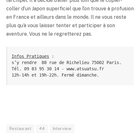
l’archipel. Il a décidé d’aller plus loin que le copier-
coller d’un Japon superficiel que l’on trouve à profusion
en France et ailleurs dans le monde. Il ne vous reste
plus qu’à vous laisser tenter et participer à son
aventure. Vous ne le regretterez pas.
Infos Pratiques
 :
s’y rendre  88 rue de Richelieu 75002 Paris.
Tél. 09 83 95 30 14 - www.atsuatsu.fr
12h-14h et 19h-22h. Fermé dimanche.
Restaurant
44
Interview