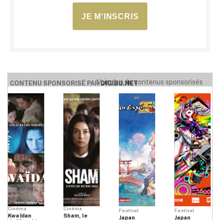
JE M'INSCRIS
Voir plus de contenus sponsorisés
CONTENU SPONSORISÉ PAR
DIGIBU.NET
Cinéma
Cinéma
Festival
Festival
Kwaïdan
Sham, le
Japan
Japan