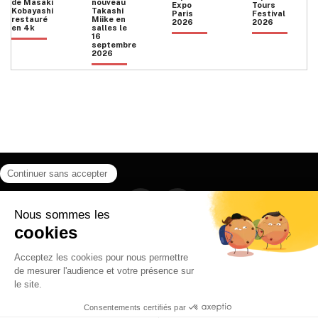
de Masaki
nouveau
Expo
Tours
Kobayashi
Takashi
Paris
Festival
restauré
Miike en
2026
2026
en 4k
salles le
16
septembre
2026
Facebook
Instagram
HOME
QUI SOMMES NOUS
CONTACT
POLITIQUE DE CONFIDENTIALITÉ
日本語
© 2026 Ilyfunet communication