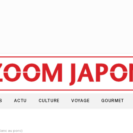
S
ACTU
CULTURE
VOYAGE
GOURMET
anc au porc)