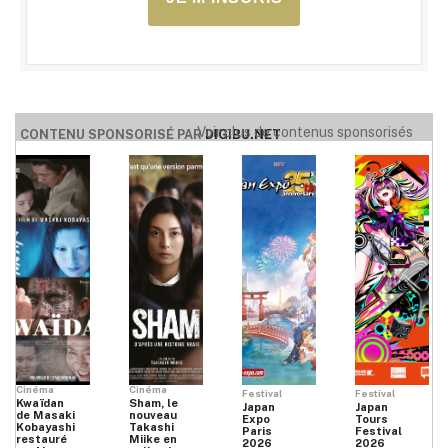
Voir plus de contenus sponsorisés
CONTENU SPONSORISÉ PAR
DIGIBU.NET
Cinéma
Cinéma
Festival
Festival
Kwaïdan
Sham, le
Japan
Japan
de Masaki
nouveau
Expo
Tours
Kobayashi
Takashi
Paris
Festival
restauré
Miike en
2026
2026