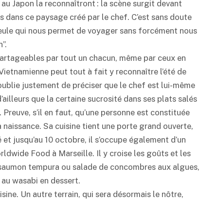
n au Japon la reconnaîtront : la scène surgit devant
 dans ce paysage créé par le chef. C’est sans doute
seule qui nous permet de voyager sans forcément nous
”.
 partageables par tout un chacun, même par ceux en
ietnamienne peut tout à fait y reconnaître l’été de
n oublie justement de préciser que le chef est lui-même
’ailleurs que la certaine sucrosité dans ses plats salés
. Preuve, s’il en faut, qu’une personne est constituée
 naissance. Sa cuisine tient une porte grand ouverte,
 et jusqu’au 10 octobre, il s’occupe également d’un
dwide Food à Marseille. Il y croise les goûts et les
, saumon
tempura
ou salade de concombres aux algues,
é au
wasabi
en dessert.
uisine. Un autre terrain, qui sera désormais le nôtre,