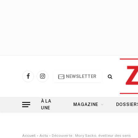
NEWSLETTER
Facebook
Instagram
À LA
MAGAZINE
DOSSIER
UNE
Accueil
»
Actu
»
Découverte : Mory Sacko, éveilleur des sens