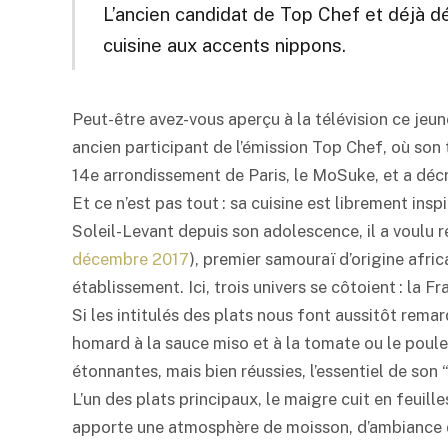
L’ancien candidat de Top Chef et déjà d
cuisine aux accents nippons.
Peut-être avez-vous aperçu à la télévision ce jeu
ancien participant de l’émission Top Chef, où son 
14e arrondissement de Paris, le MoSuke, et a décr
Et ce n’est pas tout : sa cuisine est librement ins
Soleil-Levant depuis son adolescence, il a voulu
décembre 2017
), premier samouraï d’origine afric
établissement. Ici, trois univers se côtoient : la Fr
Si les intitulés des plats nous font aussitôt rem
homard à la sauce
miso
et à la tomate ou le poule
étonnantes, mais bien réussies, l’essentiel de son 
L’un des plats principaux, le maigre cuit en feuil
apporte une atmosphère de moisson, d’ambiance d’é