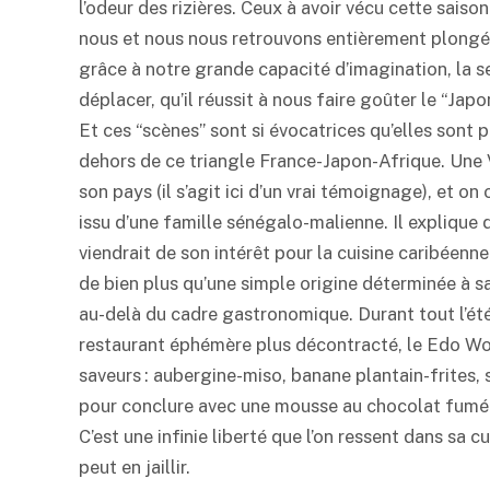
l’odeur des rizières. Ceux à avoir vécu cette saiso
nous et nous nous retrouvons entièrement plongés
grâce à notre grande capacité d’imagination, la 
déplacer, qu’il réussit à nous faire goûter le “Japon
Et ces “scènes” sont si évocatrices qu’elles sont
dehors de ce triangle France-Japon-Afrique. Une V
son pays (il s’agit ici d’un vrai témoignage), et o
issu d’une famille sénégalo-malienne. Il explique d
viendrait de son intérêt pour la cuisine caribéenne
de bien plus qu’une simple origine déterminée à sa
au-delà du cadre gastronomique. Durant tout l’été
restaurant éphémère plus décontracté, le Edo Worl
saveurs : aubergine-
miso
, banane plantain-frites
pour conclure avec une mousse au chocolat fum
C’est une infinie liberté que l’on ressent dans sa c
peut en jaillir.