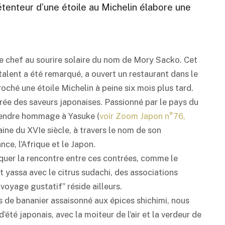
étenteur d’une étoile au Michelin élabore une
ne chef au sourire solaire du nom de Mory Sacko. Cet
talent a été remarqué, a ouvert un restaurant dans le
oché une étoile Michelin à peine six mois plus tard.
pirée des saveurs japonaises. Passionné par le pays du
 rendre hommage à Yasuke (
voir Zoom Japon n°76,
aine du XVIe siècle, à travers le nom de son
ance, l’Afrique et le Japon.
arquer la rencontre entre ces contrées, comme le
t yassa avec le citrus sudachi, des associations
“voyage gustatif” réside ailleurs.
les de bananier assaisonné aux épices shichimi, nous
té japonais, avec la moiteur de l’air et la verdeur de