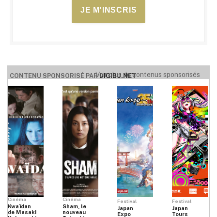
JE M'INSCRIS
Voir plus de contenus sponsorisés
CONTENU SPONSORISÉ PAR
DIGIBU.NET
Cinéma
Cinéma
Festival
Festival
Kwaïdan
Sham, le
Japan
Japan
de Masaki
nouveau
Expo
Tours