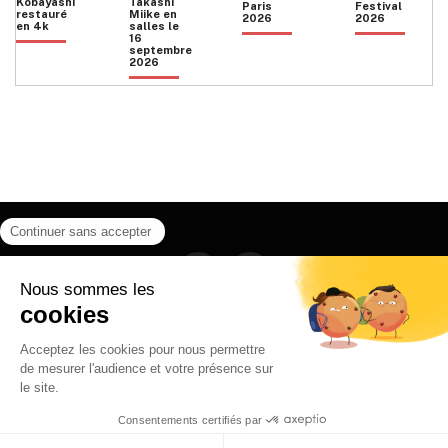
Kobayashi
Takashi
Paris
Festival
restauré
Miike en
2026
2026
en 4k
salles le
16
septembre
2026
Facebook
Instagram
HOME
QUI SOMMES NOUS
CONTACT
POLITIQUE DE CONFIDENTIALITÉ
日本語
© 2026 Ilyfunet communication