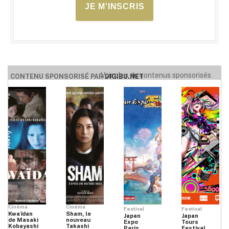
JE M'INSCRIS
Voir plus de contenus sponsorisés
CONTENU SPONSORISÉ PAR
DIGIBU.NET
Cinéma
Cinéma
Festival
Festival
Kwaïdan
Sham, le
Japan
Japan
de Masaki
nouveau
Expo
Tours
Kobayashi
Takashi
Paris
Festival