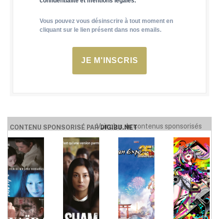
confidentialité et mentions légales.
Vous pouvez vous désinscrire à tout moment en
cliquant sur le lien présent dans nos emails.
JE M'INSCRIS
Voir plus de contenus sponsorisés
CONTENU SPONSORISÉ PAR
DIGIBU.NET