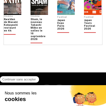
Cinéma
Cinéma
Festival
Festival
Kwaïdan
Sham, le
Japan
Japan
de Masaki
nouveau
Expo
Tours
Kobayashi
Takashi
Paris
Festival
restauré
Miike en
2026
2026
en 4k
salles le
16
septembre
2026
Facebook
Instagram
HOME
QUI SOMMES NOUS
CONTACT