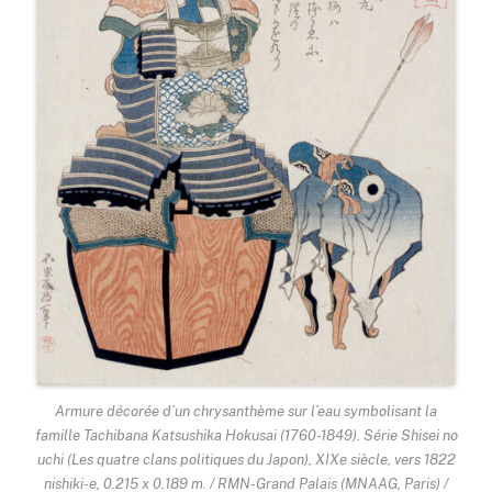
Armure décorée d’un chrysanthème sur l’eau symbolisant la
famille Tachibana Katsushika Hokusai (1760-1849). Série Shisei no
uchi (Les quatre clans politiques du Japon), XIXe siècle, vers 1822
nishiki-e, 0.215 x 0.189 m. / RMN-Grand Palais (MNAAG, Paris) /