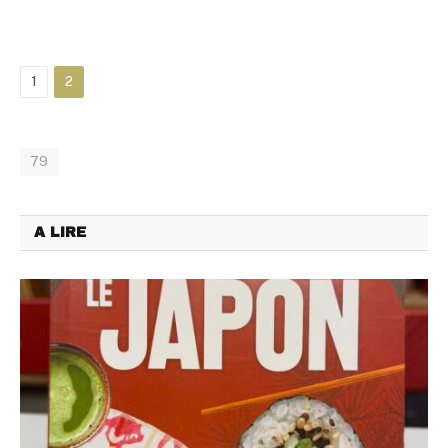
1
2
79
A LIRE