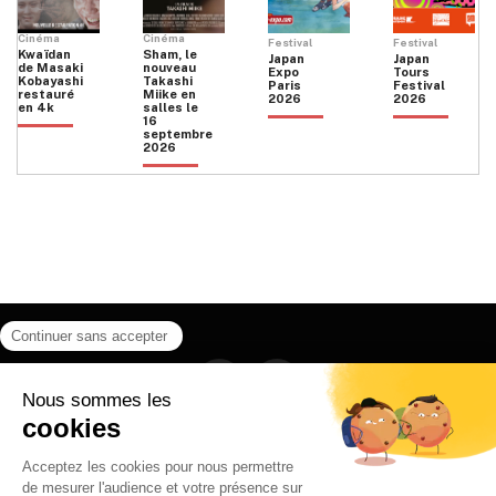
Cinéma
Cinéma
Festival
Festival
Kwaïdan
Sham, le
Japan
Japan
de Masaki
nouveau
Expo
Tours
Kobayashi
Takashi
Paris
Festival
restauré
Miike en
2026
2026
en 4k
salles le
16
septembre
2026
Facebook
Instagram
HOME
QUI SOMMES NOUS
CONTACT
POLITIQUE DE CONFIDENTIALITÉ
日本語