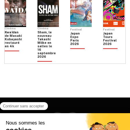
Cinéma
Cinéma
Festival
Festival
Kwaïdan
Sham, le
Japan
Japan
de Masaki
nouveau
Expo
Tours
Kobayashi
Takashi
Paris
Festival
restauré
Miike en
2026
2026
en 4k
salles le
16
septembre
2026
Facebook
Instagram