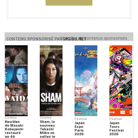
Voir plus de contenus sponsorisés
CONTENU SPONSORISÉ PAR
DIGIBU.NET
Cinéma
Cinéma
Festival
Festival
Kwaïdan
Sham, le
Japan
Japan
de Masaki
nouveau
Expo
Tours
Kobayashi
Takashi
Paris
Festival
restauré
Miike en
2026
2026
en 4k
salles le