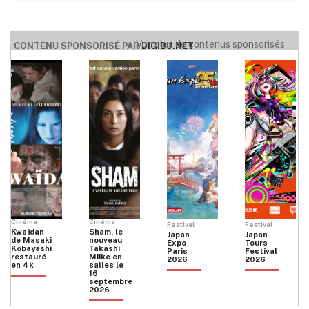
Voir plus de contenus sponsorisés
CONTENU SPONSORISÉ PAR
DIGIBU.NET
Cinéma
Cinéma
Festival
Festival
Kwaïdan
Sham, le
Japan
Japan
de Masaki
nouveau
Expo
Tours
Kobayashi
Takashi
Paris
Festival
restauré
Miike en
2026
2026
en 4k
salles le
16
septembre
2026