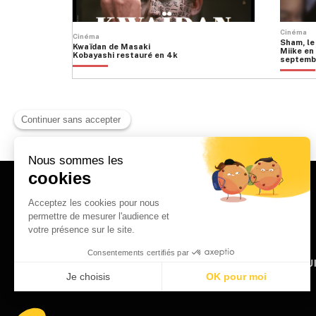
Cinéma
Cinéma
Sham, le
Kwaïdan de Masaki
Miike en 
Kobayashi restauré en 4k
septemb
HOME
QU