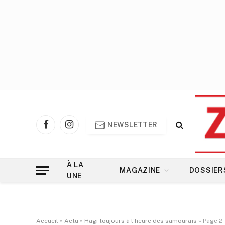
NEWSLETTER
Facebook
Instagram
À LA
MAGAZINE
DOSSIER
UNE
Accueil
»
Actu
»
Hagi toujours à l’heure des samouraïs
»
Page 2