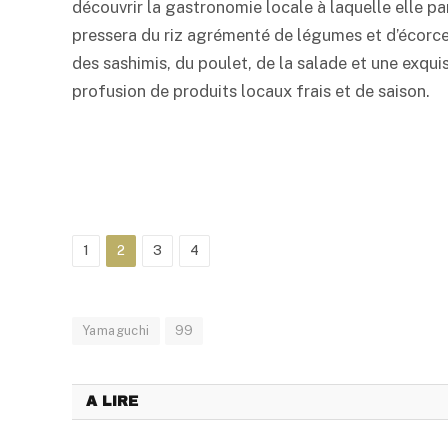
découvrir la gastronomie locale à laquelle elle parti
pressera du riz agrémenté de légumes et d’écorc
des sashimis, du poulet, de la salade et une exqu
profusion de produits locaux frais et de saison.
1
2
3
4
Yamaguchi
99
A LIRE