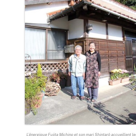
L’énergique Fujita Michino et son mari Shintarô accueillent le