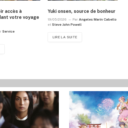
r accès à
Yuki onsen, source de bonheur
dant votre voyage
19/05/2026
Par
Angeles Marin Cabello
et
Steve John Powell
r
Service
LIRE LA SUITE