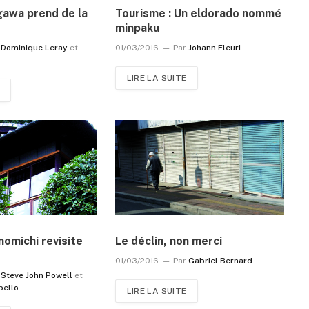
gawa prend de la
Tourisme : Un eldorado nommé
minpaku
Dominique Leray
et
01/03/2016
Par
Johann Fleuri
LIRE LA SUITE
nomichi revisite
Le déclin, non merci
01/03/2016
Par
Gabriel Bernard
Steve John Powell
et
bello
LIRE LA SUITE