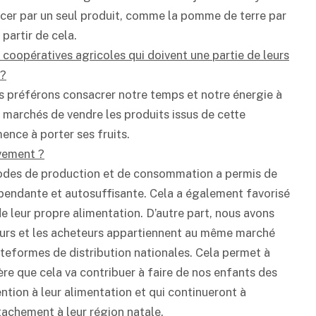
er par un seul produit, comme la pomme de terre par
 partir de cela.
 coopératives agricoles qui doivent une partie de leurs
 ?
us préférons consacrer notre temps et notre énergie à
s marchés de vendre les produits issus de cette
ence à porter ses fruits.
vement ?
thodes de production et de consommation a permis de
pendante et autosuffisante. Cela a également favorisé
e leur propre alimentation. D’autre part, nous avons
urs et les acheteurs appartiennent au même marché
ateformes de distribution nationales. Cela permet à
père que cela va contribuer à faire de nos enfants des
tion à leur alimentation et qui continueront à
ttachement à leur région natale.