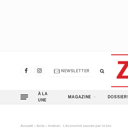
NEWSLETTER
Facebook
Instagram
À LA
MAGAZINE
DOSSIER
UNE
Accueil
»
Actu
»
Imabari : L’économie sauvée par le bio