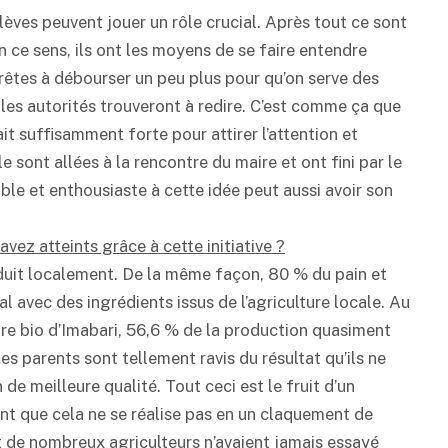
élèves peuvent jouer un rôle crucial. Après tout ce sont
n ce sens, ils ont les moyens de se faire entendre
prêtes à débourser un peu plus pour qu’on serve des
e les autorités trouveront à redire. C’est comme ça que
t suffisamment forte pour attirer l’attention et
sont allées à la rencontre du maire et ont fini par le
ble et enthousiaste à cette idée peut aussi avoir son
ez atteints grâce à cette initiative ?
oduit localement. De la même façon, 80 % du pain et
l avec des ingrédients issus de l’agriculture locale. Au
ure bio d’Imabari, 56,6 % de la production quasiment
Les parents sont tellement ravis du résultat qu’ils ne
de meilleure qualité. Tout ceci est le fruit d’un
ent que cela ne se réalise pas en un claquement de
et de nombreux agriculteurs n’avaient jamais essayé