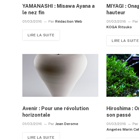
YAMANASHI : Misawa Ayana a
MIYAGI : Ona
le nez fin
hauteur
01/03/2016
Par
Rédaction Web
01/03/2016
Par
KOGA Ritsuko
LIRE LA SUITE
LIRE LA SUITE
Avenir : Pour une révolution
Hiroshima : O
horizontale
son passé
01/03/2016
Par
Jean Derome
01/03/2016
Par
Angeles Marin Ca
LIRE LA SUITE