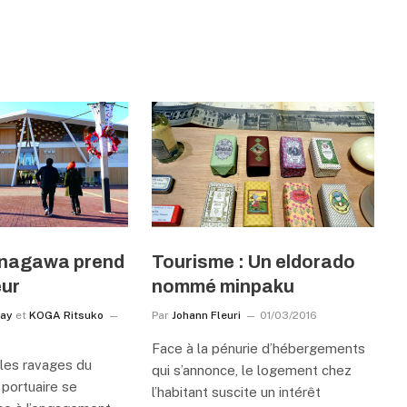
Onagawa prend
Tourisme : Un eldorado
eur
nommé minpaku
ray
et
KOGA Ritsuko
Par
Johann Fleuri
01/03/2016
Face à la pénurie d’hébergements
 les ravages du
qui s’annonce, le logement chez
é portuaire se
l’habitant suscite un intérêt