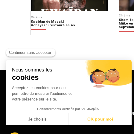
Cinéma
Cinéma
Sham, le
Kwaïdan de Masaki
Miike en 
Kobayashi restauré en 4k
septemb
HOME
QU