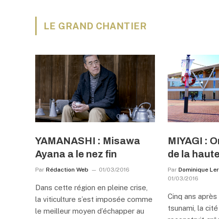
LE GRAND CHANTIER
YAMANASHI : Misawa
MIYAGI : 
Ayana a le nez fin
de la haut
Par
Rédaction Web
01/03/2016
Par
Dominique Le
01/03/2016
Dans cette région en pleine crise,
Cinq ans après
la viticulture s’est imposée comme
tsunami, la cit
le meilleur moyen d’échapper au