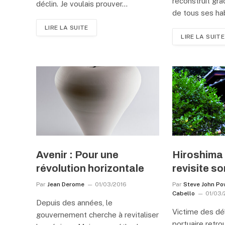
reconstruit gr
déclin. Je voulais prouver…
de tous ses ha
LIRE LA SUITE
LIRE LA SUITE
Avenir : Pour une
Hiroshima 
révolution horizontale
revisite s
Par
Jean Derome
01/03/2016
Par
Steve John Po
Cabello
01/03/
Depuis des années, le
Victime des dél
gouvernement cherche à revitaliser
portuaire retr