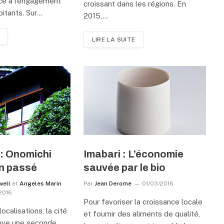
âce à l’engagement
croissant dans les régions. En
bitants. Sur…
2015,…
LIRE LA SUITE
: Onomichi
Imabari : L’économie
on passé
sauvée par le bio
well
et
Angeles Marin
Par
Jean Derome
01/03/2016
2016
Pour favoriser la croissance locale
ocalisations, la cité
et fournir des aliments de qualité,
ouve une seconde