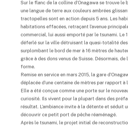
Sur le flanc de la colline d’Onagawa se trouve le be
une langue de terre aux couleurs ambrées glissan
tractopelles sont en action depuis 5 ans. Les habi
habitations effacées, retraçant l’avenue principal
commercial, lui aussi emporté par le tsunami. Le 1
déferlé sur la ville détruisant la quasi-totalité 
surplombant le bord de mer à 16 mètres de hauteur f
grâce à des dons venus de Suisse. Désormais, de l’
forme.
Remise en service en mars 2015, la gare d’Onagawa 
déplacée d’une centaine de mètres par rapport à l
Elle a été conçue comme une porte sur le nouveau c
curiosité. Ils vivent pour la plupart dans des préf
résultat. L’ambiance invite à la détente et séduit
découvrir ce petit port de pêche réaménagé.
Après le tsunami, le projet initial de reconstructi