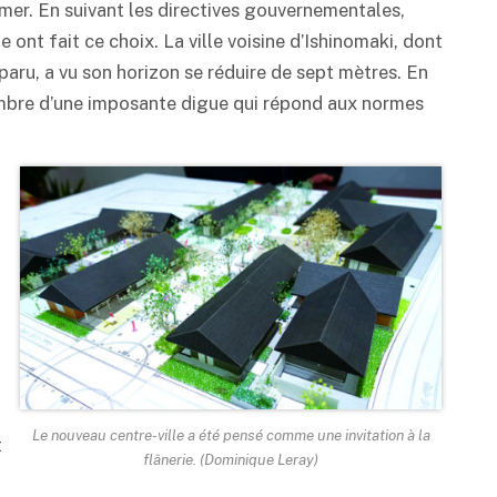
 mer. En suivant les directives gouvernementales,
 ont fait ce choix. La ville voisine d’Ishinomaki, dont
paru, a vu son horizon se réduire de sept mètres. En
’ombre d’une imposante digue qui répond aux normes
a
Le nouveau centre-ville a été pensé comme une invitation à la
t
flânerie. (Dominique Leray)