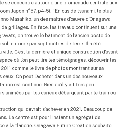
lle se concentre autour d’une promenade centrale aux
Zoom Japon n°57, p4-5). “En cas de tsunami, le plus
e Konno Masahiko, un des maîtres d’œuvre d’Onagawa
 de grillages. En face, les travaux continuent sur une
gravats, on trouve le bâtiment de l’ancien poste de
 sol, entouré par sept mètres de terre. Il a été
a ville. C’est la dernière et unique construction d’avant
space où l’on peut lire les témoignages, découvrir les
rs 2011 comme le livre de photos montrant sur sa
s eaux. On peut l’acheter dans un des nouveaux
ation est continue. Bien qu’il y ait très peu
urs animées par les curieux débarquant par le train ou
struction qui devrait s’achever en 2021. Beaucoup de
ns. Le centre est pour l’instant un agrégat de
ce à la flânerie. Onagawa Future Creation souhaite