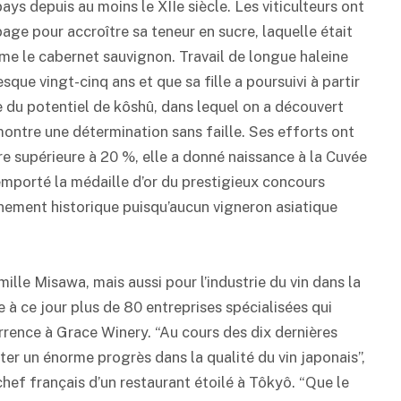
pays depuis au moins le XIIe siècle. Les viticulteurs ont
page pour accroître sa teneur en sucre, laquelle était
e le cabernet sauvignon. Travail de longue haleine
sque vingt-cinq ans et que sa fille a poursuivi à partir
e du potentiel de kôshû, dans lequel on a découvert
ntre une détermination sans faille. Ses efforts ont
re supérieure à 20 %, elle a donné naissance à la Cuvée
mporté la médaille d’or du prestigieux concours
ement historique puisqu’aucun vigneron asiatique
ille Misawa, mais aussi pour l’industrie du vin dans la
 à ce jour plus de 80 entreprises spécialisées qui
rrence à Grace Winery. “Au cours des dix dernières
ter un énorme progrès dans la qualité du vin japonais”,
chef français d’un restaurant étoilé à Tôkyô. “Que le