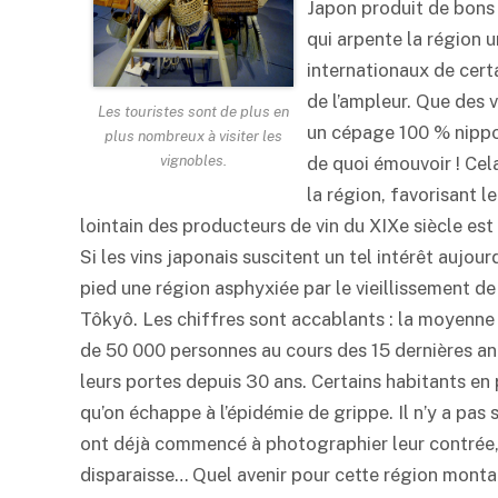
Japon produit de bons v
qui arpente la région u
internationaux de cert
de l’ampleur. Que des 
Les touristes sont de plus en
un cépage 100 % nippon
plus nombreux à visiter les
vignobles.
de quoi émouvoir ! Cel
la région, favorisant l
lointain des producteurs de vin du XIXe siècle est
Si les vins japonais suscitent un tel intérêt aujourd
pied une région asphyxiée par le vieillissement de
Tôkyô. Les chiffres sont accablants : la moyenne 
de 50 000 personnes au cours des 15 dernières a
leurs portes depuis 30 ans. Certains habitants en
qu’on échappe à l’épidémie de grippe. Il n’y a pas
ont déjà commencé à photographier leur contrée, h
disparaisse… Quel avenir pour cette région mont