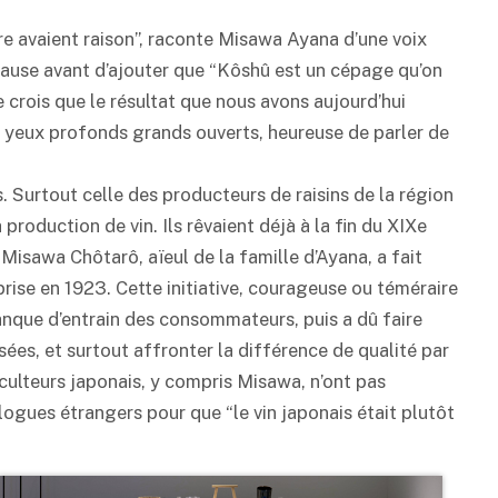
e avaient raison”, raconte Misawa Ayana d’une voix
pause avant d’ajouter que “Kôshû est un cépage qu’on
 Je crois que le résultat que nous avons aujourd’hui
ses yeux profonds grands ouverts, heureuse de parler de
s. Surtout celle des producteurs de raisins de la région
 production de vin. Ils rêvaient déjà à la fin du XIXe
. Misawa Chôtarô, aïeul de la famille d’Ayana, a fait
eprise en 1923. Cette initiative, courageuse ou téméraire
anque d’entrain des consommateurs, puis a dû faire
ées, et surtout affronter la différence de qualité par
iculteurs japonais, y compris Misawa, n’ont pas
ogues étrangers pour que “le vin japonais était plutôt