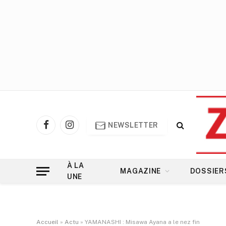
NEWSLETTER
Facebook
Instagram
À LA
MAGAZINE
DOSSIER
UNE
Accueil
»
Actu
»
YAMANASHI : Misawa Ayana a le nez fin