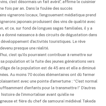
ins, c’est désormais un fait avéré”, affirme le cuisinier
ne fois par an. Dans la foulée des succès
ains vignerons locaux, l’engouement médiatique prend
vignerons japonais produisent des vins de qualité avec
, et ce, sur fond de longues sagas familiales, il y a
a a donné naissance à des circuits de dégustation dans
e développement d’activités touristiques. Le rêve
 devenu presque une réalité.
’hui, c’est qu’ils pourraient contribuer à remettre sur
 sa population et la fuite des jeunes générations vers
d’âge de la population est de 45 ans et elle a diminué
nnées. Au moins 70 écoles élémentaires ont dû fermer
 plaisantent avec une pointe d’amertume : “C’est normal
 suffisamment d’enfants pour la transmettre !” D’autres
istoire de l’immortaliser avant qu’elle ne
agneuse et fière du chef de samouraï médiéval Takeda