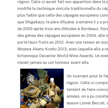
région. Celui-ci aurait fait son apparition dans le 
modifié la technique vinicole traditionnelle du cé
plus faible que celle des cépages européens comm
que Shigekazu, le père d’Ayana, a entamé il y a pre
de 2005 après trois ans d’études à Bordeaux. Sûr
des gènes des cépages européens en 2004, elle mo
porté leurs fruits en 2012. Avec une teneur en suc
Misawa Akeno Koshu 2013, avec laquelle elle a re
britannique Decanter World Wine Awards. Un évén
n’avait jamais eu cet honneur avant elle.
Un tournant pour la fam
région. Celle-ci compte
tentent de faire concu
années, on a pu consta
assure Lionel Beccat, 