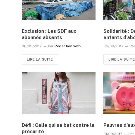
Exclusion : Les SDF aux
Solidarité : 
abonnés absents
enfants d’ab
06/09/2017
Par
Rédaction Web
05/09/2017
Pa
LIRE LA SUITE
LIRE LA SUITE
Défi : Celle qui se bat contre la
Pauvres d’eu
précarité
01/09/2017
Par