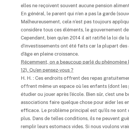
elles ne reçoivent souvent aucune pension alimentai
En général, le parent qui n’en a pas la garde (souve
Malheureusement, cela n’est pas toujours appliqué 
considère tous ces éléments, le gouvernement dev
Cependant, bien qu’en 2014 il ait ratifié la loi de l
d’investissements ont été faits car la plupart des 
d’âge en pleine croissance.
Récemment, on a beaucoup parlé du phénomène ko
12). Qu’en pensez-vous ?
H. H. : Ces endroits offrent des repas gratuiteme
offrent même un espace où les enfants (dont les p
étudier ou jouer après l’école. Bien sûr, c’est une 
associations faire quelque chose pour aider les e
efficace. Le problème principal est qu’ils ne sont
plus. Dans de telles conditions, ils ne peuvent gu
remplir leurs estomacs vides. Si nous voulons vr