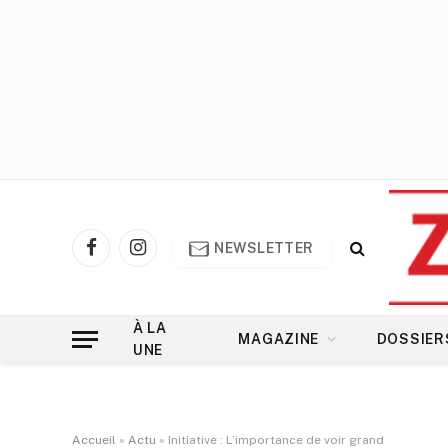
NEWSLETTER
Facebook
Instagram
À LA
MAGAZINE
DOSSIER
UNE
Accueil
»
Actu
»
Initiative : L’importance de voir grand