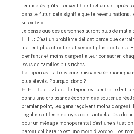
rémunérés qu’ils trouvent habituellement après l’
dans le futur, cela signifie que le revenu national
si lointain.
Je pense que ces personnes auront plus de mal à s
H. H. : C’est un problème délicat parce que cert
marient plus et ont relativement plus d’enfants. Bi
d’enfants et moins d’argent à leur consacrer, ch
issus de familles plus riches.
Le Japon est la troisième puissance économique mo
plus élevés. Pourquoi donc ?
H. H. : Tout d’abord, le Japon est peut-être la tr
connu une croissance économique soutenue réell
premier point, les gens reçoivent moins d’argent. E
réguliers et les employés contractuels. Ces derni
pour un ménage monoparental c’est une situation p
parent célibataire est une mère divorcée. Les fe