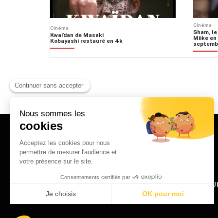
Cinéma
Cinéma
Sham, le
Kwaïdan de Masaki
Miike en 
Kobayashi restauré en 4k
septemb
HOME
QU