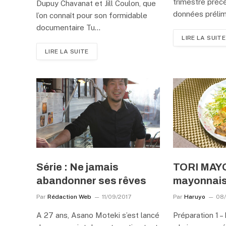
trimestre préc
Dupuy Chavanat et Jill Coulon, que
données prélim
l’on connaît pour son formidable
documentaire Tu…
LIRE LA SUITE
LIRE LA SUITE
Série : Ne jamais
TORI MAYO 
abandonner ses rêves
mayonnai
Par
Rédaction Web
11/09/2017
Par
Haruyo
08
A 27 ans, Asano Moteki s’est lancé
Préparation 1 –