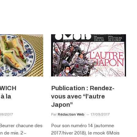
DWICH
Publication : Rendez-
à la
vous avec “l’autre
)
Japon”
09/2017
Par
Rédaction Web
17/09/2017
 Beurrer chacune des
Pour son numéro 14 (automne
n de mie. 2 –
2017/hiver 2018), le mook 6Mois