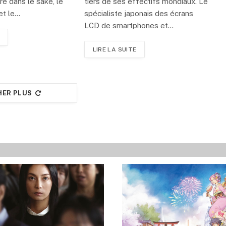
é dans le sake, le
tiers de ses effectifs mondiaux. Le
 et le…
spécialiste japonais des écrans
LCD de smartphones et…
LIRE LA SUITE
HER PLUS