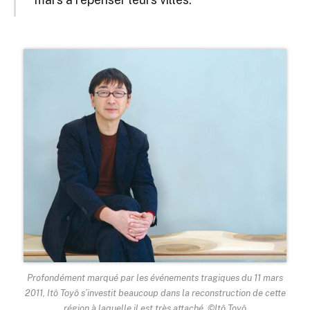
Profondément marqué par les événements tragiques du 11 mars
2011, Itô Toyô s’investit beaucoup dans la reconstruction de cette
région à laquelle il est très attaché. ©Itô Toyô