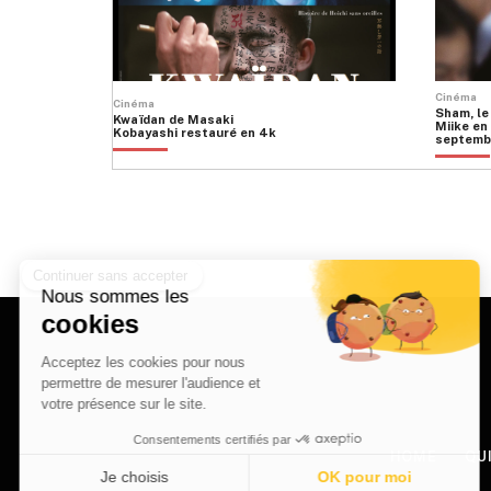
Cinéma
Cinéma
Sham, le
Kwaïdan de Masaki
Miike en 
Kobayashi restauré en 4k
septemb
HOME
QU