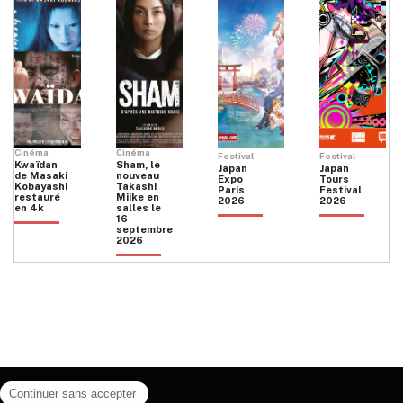
Cinéma
Cinéma
Festival
Festival
Kwaïdan
Sham, le
Japan
Japan
de Masaki
nouveau
Expo
Tours
Kobayashi
Takashi
Paris
Festival
restauré
Miike en
2026
2026
en 4k
salles le
16
septembre
2026