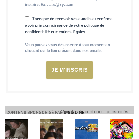
inscrire. Ex. : abc@xyz.com
J'accepte de recevoir vos e-mails et confirme
avoir pris connaissance de votre politique de
confidentialité et mentions légales.
Vous pouvez vous désinscrire à tout moment en
cliquant sur le lien présent dans nos emails.
JE M'INSCRIS
Voir plus de contenus sponsorisés
CONTENU SPONSORISÉ PAR
DIGIBU.NET