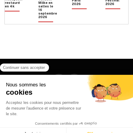
Paris
Festival
restauré
Miike en
2026
2026
en 4k
salles le
16
septembre
2026
Facebook
Instagram
HOME
QUI SOMMES NOUS
CONTACT
POLITIQUE DE CONFIDENTIALITÉ
日本語
© 2026 Ilyfunet communication