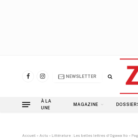
NEWSLETTER
Facebook
Instagram
À LA
MAGAZINE
DOSSIER
UNE
Accueil
»
Actu
»
Littérature : Les belles lettres d’Ogawa Ito
»
Pag