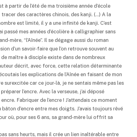
t à partir de l’été de ma troisième année d’école
tracer des caractères chinois, des kanji. (…) A la
bre est limité, il y a une infinité de kanji. C’est
’ai passé mes années d’écolière à calligraphier sans
grand-mère, “l’Aînée”. Il se dégage aussi du roman
sion d’un savoir-faire que l’on retrouve souvent au
 de maître à disciple existe dans de nombreux
’auteur décrit, avec force, cette relation déterminante
J’écoutais les explications de l’Aînée en faisant de mon
 surexcitée car ce jour-là, je ne sentais même pas les
préparer l’encre. Avec la verseuse, j’ai déposé
encre. Fabriquer de l’encre ! J’attendais ce moment
 bâton d’encre entre mes doigts. J’avais toujours rêvé
our où, pour ses 6 ans, sa grand-mère lui offrit sa
as sans heurts, mais il crée un lien inaltérable entre