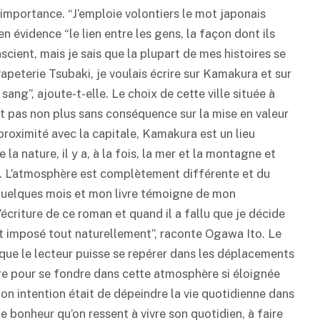
importance. “J’emploie volontiers le mot japonais
i en évidence “le lien entre les gens, la façon dont ils
scient, mais je sais que la plupart de mes histoires se
peterie Tsubaki, je voulais écrire sur Kamakura et sur
 sang”, ajoute-t-elle. Le choix de cette ville située à
t pas non plus sans conséquence sur la mise en valeur
roximité avec la capitale, Kamakura est un lieu
a nature, il y a, à la fois, la mer et la montagne et
ure. L’atmosphère est complètement différente et du
u quelques mois et mon livre témoigne de mon
 l’écriture de ce roman et quand il a fallu que je décide
st imposé tout naturellement”, raconte Ogawa Ito. Le
in que le lecteur puisse se repérer dans les déplacements
dre pour se fondre dans cette atmosphère si éloignée
n intention était de dépeindre la vie quotidienne dans
e bonheur qu’on ressent à vivre son quotidien, à faire