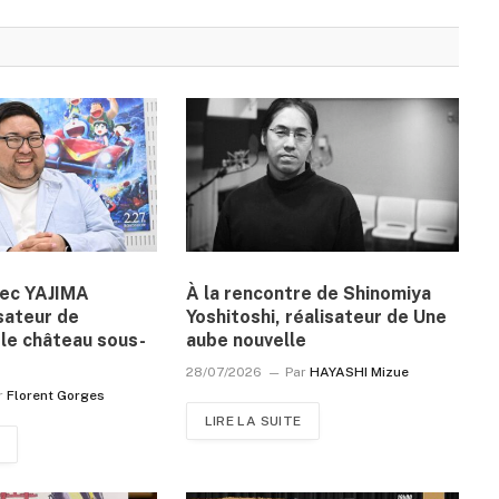
vec YAJIMA
À la rencontre de Shinomiya
sateur de
Yoshitoshi, réalisateur de Une
le château sous-
aube nouvelle
28/07/2026
Par
HAYASHI Mizue
r
Florent Gorges
LIRE LA SUITE