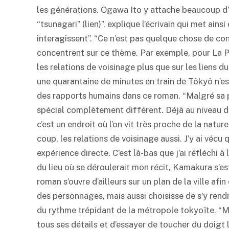
les générations. Ogawa Ito y attache beaucoup d’
“tsunagari” (lien)”, explique l’écrivain qui met ains
interagissent”. “Ce n’est pas quelque chose de con
concentrent sur ce thème. Par exemple, pour La Pa
les relations de voisinage plus que sur les liens du
une quarantaine de minutes en train de Tôkyô n’es
des rapports humains dans ce roman. “Malgré sa p
spécial complètement différent. Déjà au niveau de l
c’est un endroit où l’on vit très proche de la nat
coup, les relations de voisinage aussi. J’y ai véc
expérience directe. C’est là-bas que j’ai réfléchi à
du lieu où se déroulerait mon récit, Kamakura s’e
roman s’ouvre d’ailleurs sur un plan de la ville af
des personnages, mais aussi choisisse de s’y ren
du rythme trépidant de la métropole tokyoïte. “Mo
tous ses détails et d’essayer de toucher du doigt l