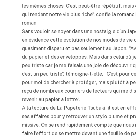
les mêmes choses. C’est peut-être répétitif, mais 
qui rendent notre vie plus riche”, confie la roman
roman.
Sans vouloir se noyer dans une nostalgie d’un Jap
en évidence cette évolution de nos modes de vie o
quasiment disparu et pas seulement au Japon. “Ava
du papier et des enveloppes. Mais dans celui où je
peu triste car je me faisais une joie de découvrir qu
c’est un peu triste”, témoigne-t-elle. “C’est pour cel
pour moi de chercher à protéger, mais plutôt à perp
reçu de nombreux courriers de lecteurs qui me disa
revenir au papier à lettre”.
A la lecture de La Papeterie Tsubaki, il est en effe
ses affaires pour y retrouver un stylo plume et pre
missive. On se rend rapidement compte que nous n
faire l’effort de se mettre devant une feuille de 