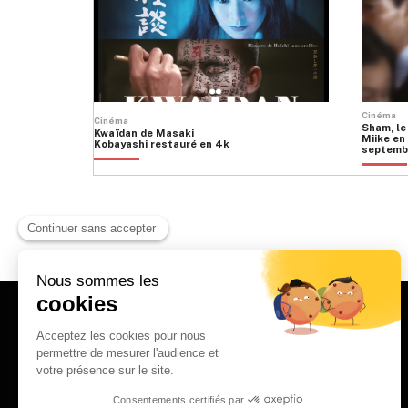
Cinéma
Cinéma
Sham, le
Kwaïdan de Masaki
Miike en 
Kobayashi restauré en 4k
septemb