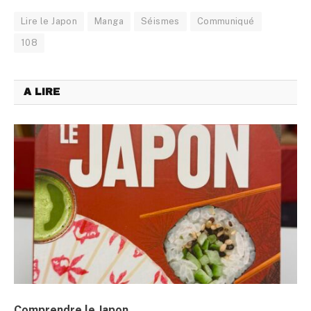
Lire le Japon
Manga
Séismes
Communiqué
108
A LIRE
Comprendre le Japon